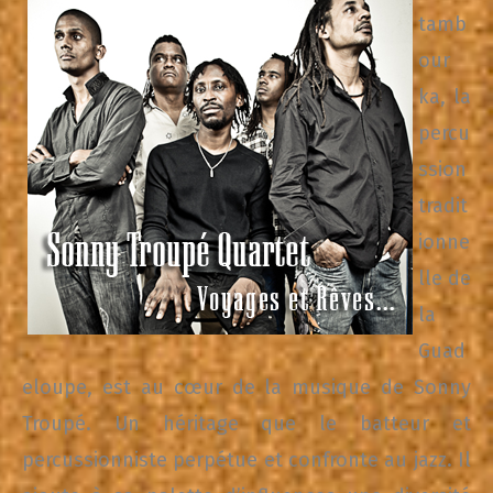
tamb
our
ka, la
percu
ssion
tradit
ionne
lle de
la
Guad
eloupe, est au cœur de la musique de Sonny
Troupé. Un héritage que le batteur et
percussionniste perpétue et confronte au jazz. Il