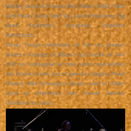
Murray, Jacques Schwarz Bart, Manu Codjia, Alain
Jean Marie, Tanya Saint Val, Jacob Desvarieux, Big
Band Ka,Kimbòl, Acouphen, Stephane
Mausmond…
Sonny Troupé présentera en live son premier
album « Voyages et Rêves » qui sortira en avril
2013 en compagnie de trois autres spécialistes
des fusions entre jazz et gwo-ka: Gregory Privat
(Piano), Mike Armoogum (Basse, voix) et Olivier
Juste en alternance avec Arnaud Dolmen
(Tambour ka, voix).