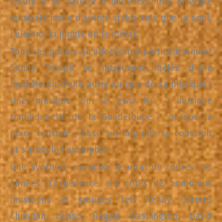
ajoute à sa palette d’influences une diversité
musicale issue d’autres styles tels que la soul,
l’électro, la jungle ou le métal.
Tous ces genres qu’affectionne particulièrement
Sonny Troupé se retrouvent mêlés d’une
manière ou d’une autre au sein de sa musique :
Une musique ou le gwo ka – musique
traditionnelle de la Guadeloupe – occupe la
place centrale ; base sur laquelle se construit
et s’articule l’ensemble
Une Synthèse musicale résultat de toutes ses
années d’expérience aux cotés de nombreux
musiciens et groupes tels Kenny Garrett,
Christian Laviso, Reggie Washington, David