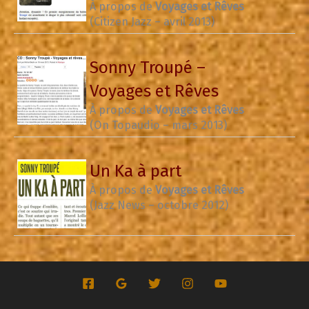
À propos de
Voyages et Rêves
(Citizen Jazz – avril 2013)
Sonny Troupé –
Voyages et Rêves
À propos de
Voyages et Rêves
(On Topaudio – mars 2013)
Un Ka à part
À propos de
Voyages et Rêves
(Jazz News – octobre 2012)