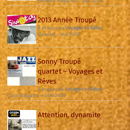
(Batteur Magazine – juin 2013)
2013 Année Troupé
À propos de
Voyages et Rêves
(Siwotaj – mai 2013)
Sonny Troupé
quartet – Voyages et
Rêves
À propos de
Voyages et Rêves
(Jazz Magazine – avril 2013)
Attention, dynamite
!