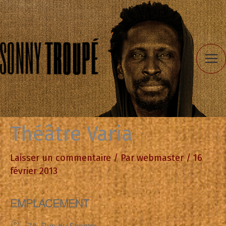
Aller
au
contenu
Théâtre Varia
Laisser un commentaire
/ Par
webmaster
/
16
février 2013
EMPLACEMENT
78, Rue du Sceptre