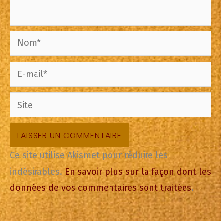
Nom*
E-
mail*
Site
Ce site utilise Akismet pour réduire les
indésirables.
En savoir plus sur la façon dont les
données de vos commentaires sont traitées
.