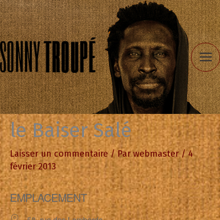
Aller
au
contenu
le Baiser Salé
Laisser un commentaire
/ Par
webmaster
/
4
février 2013
EMPLACEMENT
58, rue des Lombards