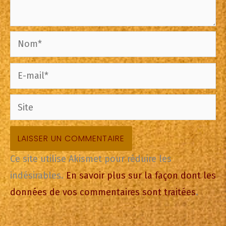
Nom*
E-
mail*
Site
Ce site utilise Akismet pour réduire les
indésirables.
En savoir plus sur la façon dont les
données de vos commentaires sont traitées
.