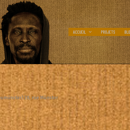
ACCUEIL
PROJETS
BL
eumünster) 28, rue Münster