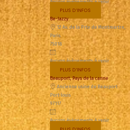
Aucuns évènements à venir
PLUS D’INFOS
Be-Jazzy
12 Av. de la Prte de Montmartre,
Paris
75018
Aucuns évènements à venir
PLUS D’INFOS
Beauport, Pays de la canne
Ancienne usine de Beauport
Port-louis
97117
Aucuns évènements à venir
PLUS D’INFOS