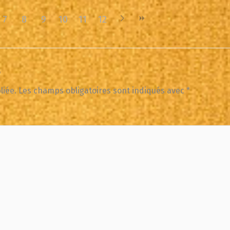
7
8
9
10
11
12
e
liée.
Les champs obligatoires sont indiqués avec
*