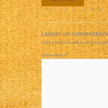
5
1
2
3
4
6
Laisser un commentair
Votre adresse e-mail ne sera pas pub
Commentaire
*