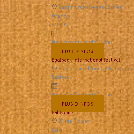
Jardin du Cloître des Carmes
Avignon
84000
Aucuns évènements à venir
PLUS D’INFOS
Baalbeck International Festival
Concert in Lebanon, Bacchus Tem
Baalbek
Aucuns évènements à venir
PLUS D’INFOS
Bal Blomet
33 rue Blomet
Paris