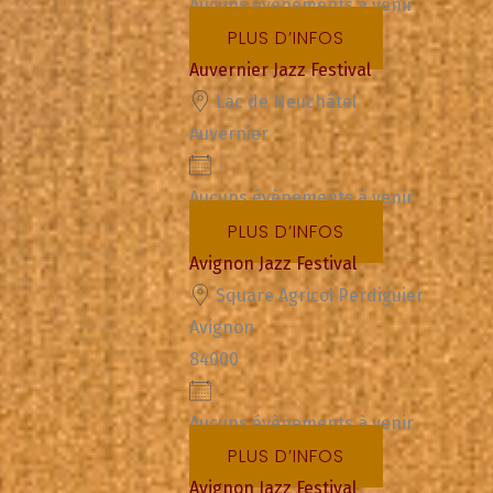
Aucuns évènements à venir
PLUS D’INFOS
Auvernier Jazz Festival
Lac de Neuchâtel
Auvernier
Aucuns évènements à venir
PLUS D’INFOS
Avignon Jazz Festival
Square Agricol Perdiguier
Avignon
84000
Aucuns évènements à venir
PLUS D’INFOS
Avignon Jazz Festival