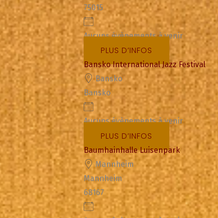
75015
Aucuns évènements à venir
PLUS D’INFOS
Bansko International Jazz Festival
Bansko
Bansko
Aucuns évènements à venir
PLUS D’INFOS
Baumhainhalle Luisenpark
Mannheim
Mannheim
68167