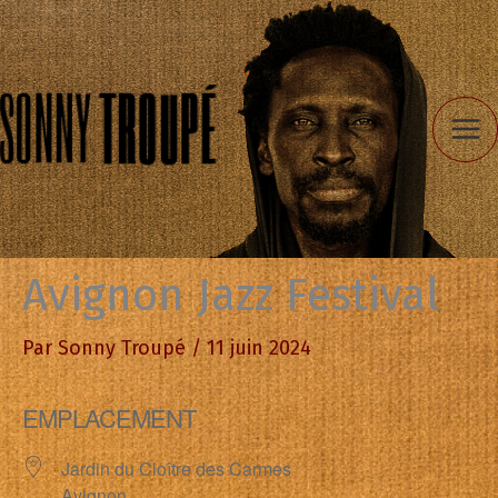
Aller
au
contenu
Avignon Jazz Festival
Par
Sonny Troupé
/
11 juin 2024
EMPLACEMENT
Jardin du Cloître des Carmes
Avignon