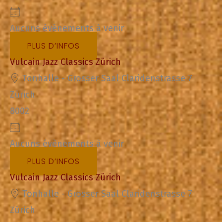
Aucuns évènements à venir
PLUS D’INFOS
Vulcain Jazz Classics Zürich
Tonhalle - Grosser Saal Claridenstrasse 7
Zürich
8002
Aucuns évènements à venir
PLUS D’INFOS
Vulcain Jazz Classics Zürich
Tonhalle - Grosser Saal Claridenstrasse 7
Zürich