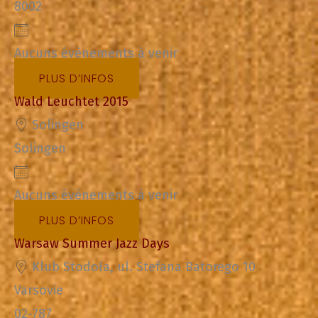
8002
Aucuns évènements à venir
PLUS D’INFOS
Wald Leuchtet 2015
Solingen
Solingen
Aucuns évènements à venir
PLUS D’INFOS
Warsaw Summer Jazz Days
Klub Stodoła, ul. Stefana Batorego 10
Varsovie
02-787