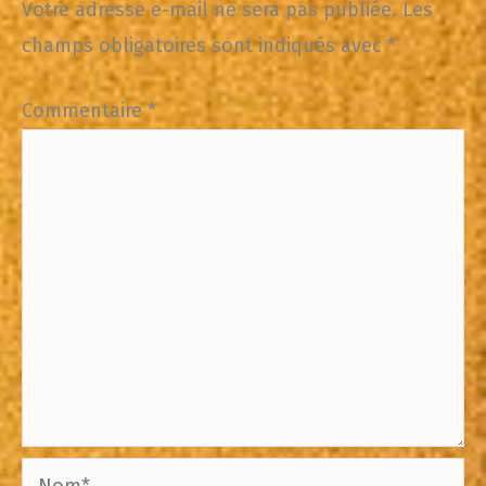
Votre adresse e-mail ne sera pas publiée.
Les
champs obligatoires sont indiqués avec
*
Commentaire
*
Nom*