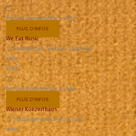
Aucuns évènements à venir
PLUS D’INFOS
We Eat Music
Stadtgarten, Venloer Straße 40
Köln
50672
Aucuns évènements à venir
PLUS D’INFOS
Wiener Konzerthaus
Lothringerstrasse 20 A-1030
Wien