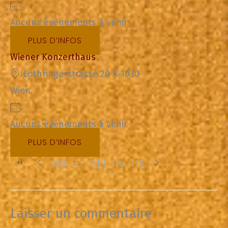
Aucuns évènements à venir
PLUS D’INFOS
Wiener Konzerthaus
Lothringerstrasse 20 A-1030
Wien
Aucuns évènements à venir
PLUS D’INFOS
113
108
114
115
Laisser un commentaire