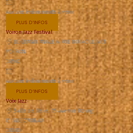
Aucuns évènements à venir
PLUS D’INFOS
Voiron Jazz Festival
LE GRAND ANGLE 6 RUE DU MOULINET
VOIRON
38500
Aucuns évènements à venir
PLUS D’INFOS
Voix Jazz
Salle de l'Isle , 15 avenue Bourg
L' ISLE D'ABEAU
38080