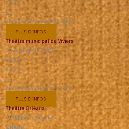
07220
Aucuns évènements à venir
PLUS D’INFOS
Théâtre municipal de Viviers
Av. du Jeu de Mail
Viviers
07220
Aucuns évènements à venir
PLUS D’INFOS
Théâtre Orléans
Bd Pierre Segelle
Orléans