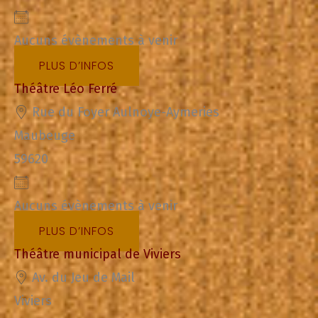
Aucuns évènements à venir
PLUS D’INFOS
Théâtre Léo Ferré
Rue du Foyer Aulnoye-Aymeries
Maubeuge
59620
Aucuns évènements à venir
PLUS D’INFOS
Théâtre municipal de Viviers
Av. du Jeu de Mail
Viviers