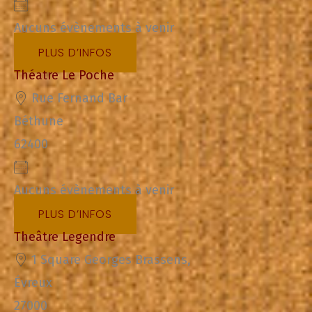
Aucuns évènements à venir
PLUS D’INFOS
Théatre Le Poche
Rue Fernand Bar
Béthune
62400
Aucuns évènements à venir
PLUS D’INFOS
Theâtre Legendre
1 Square Georges Brassens,
Évreux
27000