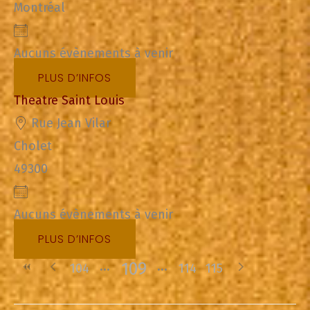
Montréal
Aucuns évènements à venir
PLUS D’INFOS
Theatre Saint Louis
Rue Jean Vilar
Cholet
49300
Aucuns évènements à venir
PLUS D’INFOS
109
104
114
115