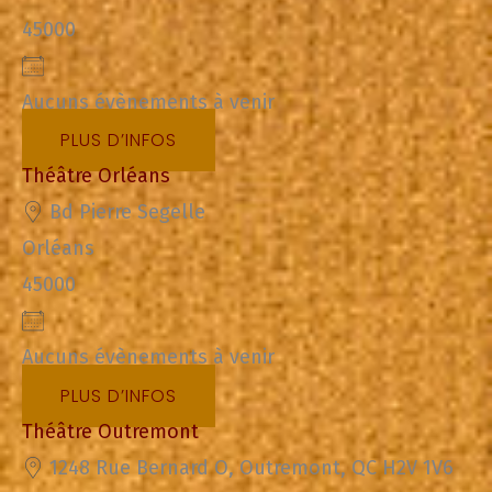
45000
Aucuns évènements à venir
PLUS D’INFOS
Théâtre Orléans
Bd Pierre Segelle
Orléans
45000
Aucuns évènements à venir
PLUS D’INFOS
Théâtre Outremont
1248 Rue Bernard O, Outremont, QC H2V 1V6