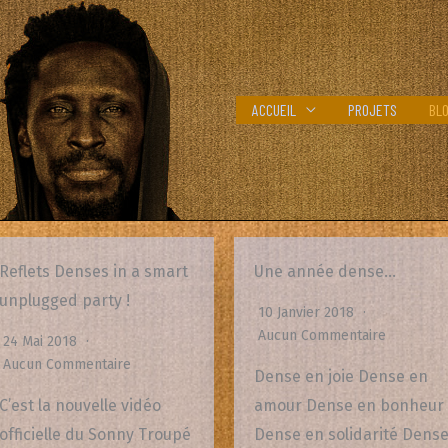
ACCUEIL
PROJETS
BL
Reflets Denses in a smart
Une année dense…
unplugged party !
10 Janvier 2018
Aucun Commentaire
24 Mai 2018
Aucun Commentaire
Dense en joie Dense en
C’est la nouvelle vidéo
amour Dense en bonheur
officielle du Sonny Troupé
Dense en solidarité Dens