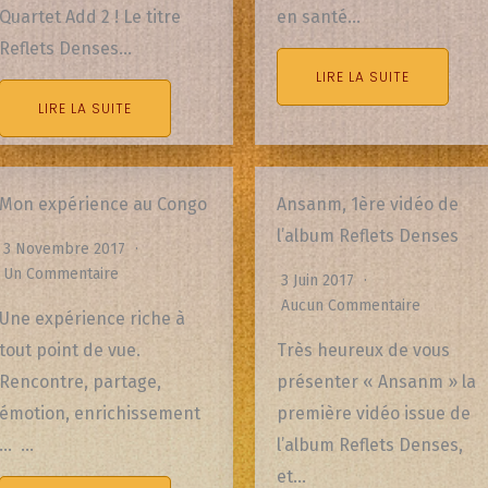
Quartet Add 2 ! Le titre
en santé…
Reflets Denses…
LIRE LA SUITE
LIRE LA SUITE
Mon expérience au Congo
Ansanm, 1ère vidéo de
l’album Reflets Denses
3 Novembre 2017
Un Commentaire
3 Juin 2017
Aucun Commentaire
Une expérience riche à
tout point de vue.
Très heureux de vous
Rencontre, partage,
présenter « Ansanm » la
émotion, enrichissement
première vidéo issue de
… …
l’album Reflets Denses,
et…