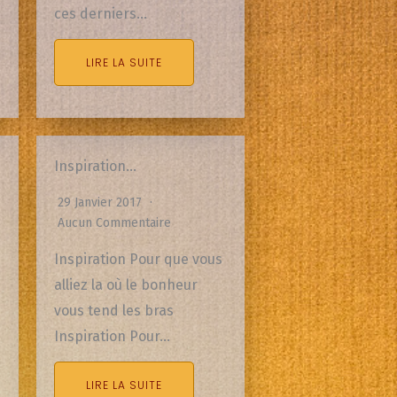
ces derniers…
LIRE LA SUITE
Inspiration…
29 Janvier 2017
Aucun Commentaire
Inspiration Pour que vous
alliez la où le bonheur
vous tend les bras
Inspiration Pour…
LIRE LA SUITE