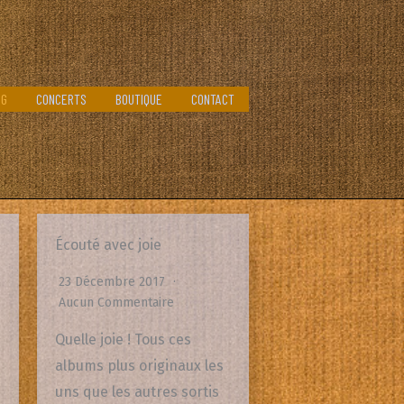
OG
CONCERTS
BOUTIQUE
CONTACT
Écouté avec joie
23 Décembre 2017
Aucun Commentaire
Quelle joie ! Tous ces
albums plus originaux les
e
uns que les autres sortis