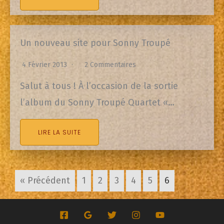
Un nouveau site pour Sonny Troupé
4 Février 2013
2 Commentaires
Salut à tous ! À l’occasion de la sortie
l’album du Sonny Troupé Quartet «…
LIRE LA SUITE
« Précédent
1
2
3
4
5
6