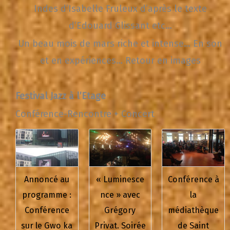
Indes d’Isabelle Fruleux d’après le texte
d’Edouard Glissant etc…
Un beau mois de mars riche et intense… En son
et en expériences… Retour en images
Festival Jazz à l’Etage
Conférence-Rencontre + Concert
Annoncé au
« Luminesce
Conférence à
programme :
nce » avec
la
Conférence
Grégory
médiathèque
sur le Gwo ka
Privat. Soirée
de Saint