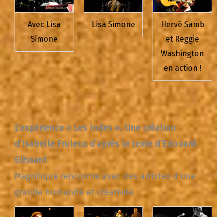
Avec Lisa
Lisa Simone
Hervé Samb
Simone
et Reggie
Washington
en action !
L’expérience « Les Indes ».
Une création
d’Isabelle Fruleux d’après le texte d’Edouard
Glissant
Magnifique rencontre avec des artistes d’une
grande humanité et créativité