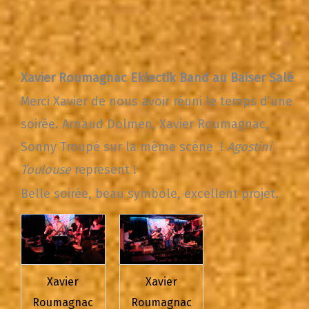
Xavier Roumagnac Eklectik Band au Baiser Salé
Merci Xavier de nous avoir réuni le temps d’une
soirée. Arnaud Dolmen, Xavier Roumagnac,
Sonny Troupé sur la même scène !
Agostini
Toulouse
represent !
Belle soirée, beau symbole, excellent projet.
Xavier
Xavier
Roumagnac
Roumagnac