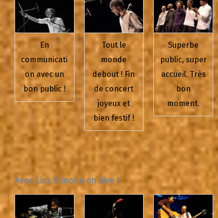
En
Tout le
Superbe
communicati
monde
public, super
on avec un
debout ! Fin
accueil. Très
bon public !
de concert
bon
joyeux et
moment.
bien festif !
Avec Lisa Simone en Live !