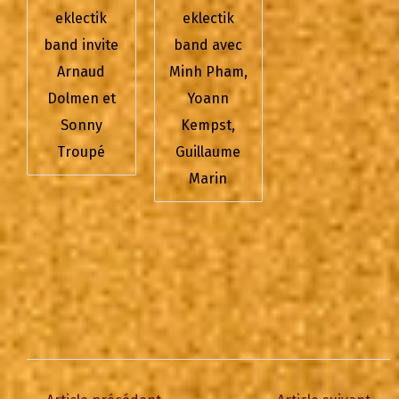
eklectik
eklectik
band invite
band avec
Arnaud
Minh Pham,
Dolmen et
Yoann
Sonny
Kempst,
Troupé
Guillaume
Marin