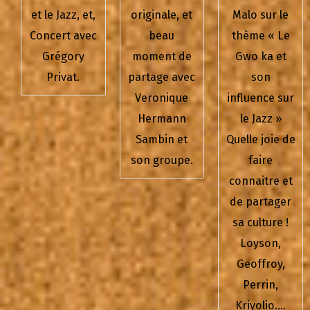
et le Jazz, et,
originale, et
Malo sur le
Concert avec
beau
thème « Le
Grégory
moment de
Gwo ka et
Privat.
partage avec
son
Veronique
influence sur
Hermann
le Jazz »
Sambin et
Quelle joie de
son groupe.
faire
connaitre et
de partager
sa culture !
Loyson,
Geoffroy,
Perrin,
Kriyolio….