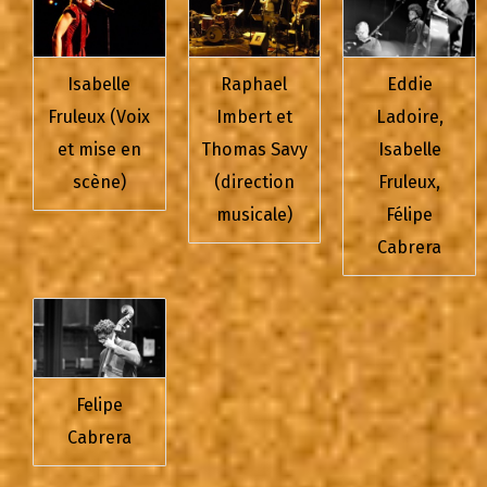
Isabelle
Raphael
Eddie
Fruleux (Voix
Imbert et
Ladoire,
et mise en
Thomas Savy
Isabelle
scène)
(direction
Fruleux,
musicale)
Félipe
Cabrera
Felipe
Cabrera