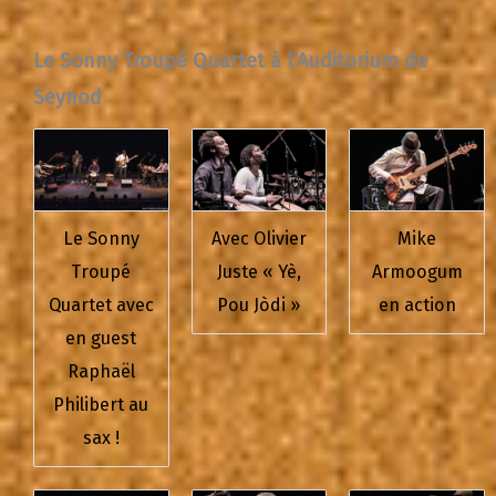
Le Sonny Troupé Quartet à l’Auditorium de
Seynod
Le Sonny
Avec Olivier
Mike
Troupé
Juste « Yè,
Armoogum
Quartet avec
Pou Jòdi »
en action
en guest
Raphaël
Philibert au
sax !