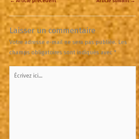
←
Article précédent
Article suivant
→
Laisser un commentaire
Votre adresse e-mail ne sera pas publiée.
Les
champs obligatoires sont indiqués avec
*
Écrivez
ici…