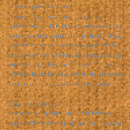
Pérou en photos et vidéos!
1er jour… (Centro Cultural de Espa
ñ
a)
Master class sur la musique traditionnelle Gwo
ka (exposé, démonstration et pratique) – Puis,
répétition pour le concert final avec tous les
percussionnistes (chiliens, péruviens, cubains,
argentins, brésiliens, portoricains etc…). Des
rythmes de chaque pays seront interprétés sous
la direction du maestro Rafael Santa Cruz.
2ème jour, le concert
Le concert du Quartet… Durant la balance,
Grégory, Olivier et moi profitons pour travailler