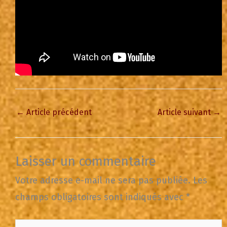
←
Article précédent
Article suivant
→
Laisser un commentaire
Votre adresse e-mail ne sera pas publiée.
Les
champs obligatoires sont indiqués avec
*