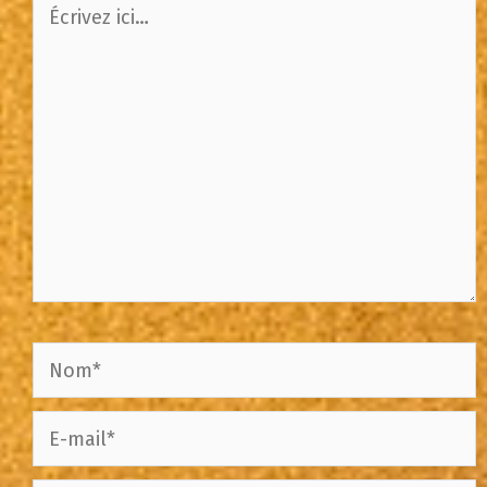
Écrivez
ici…
Nom*
E-
mail*