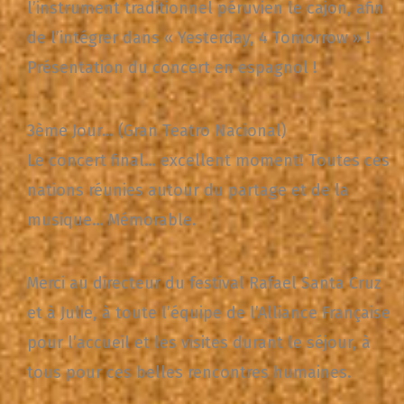
l’instrument traditionnel péruvien le cajon, afin
de l’intégrer dans « Yesterday, 4 Tomorrow » !
Présentation du concert en espagnol !
3ème Jour… (Gran Teatro Nacional)
Le concert final… excellent moment! Toutes ces
nations réunies autour du partage et de la
musique… Mémorable.
Merci au directeur du festival Rafael Santa Cruz
et à Julie, à toute l’équipe de l’Alliance Française
pour l’accueil et les visites durant le séjour, à
tous pour ces belles rencontres humaines.