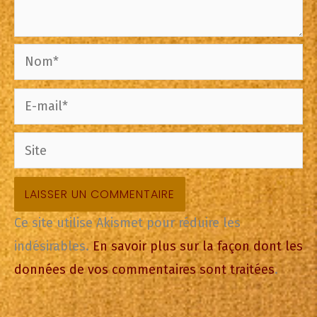
Nom*
E-
mail*
Site
Ce site utilise Akismet pour réduire les
indésirables.
En savoir plus sur la façon dont les
données de vos commentaires sont traitées
.