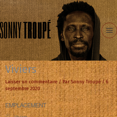
Aller
au
contenu
Viviers
Laisser un commentaire
/ Par
Sonny Troupé
/
6
septembre 2020
EMPLACEMENT
Viviers