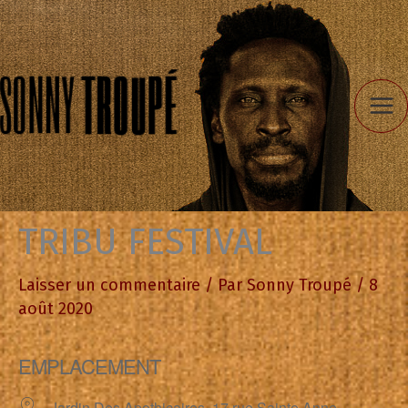
Aller
au
contenu
TRIBU FESTIVAL
Laisser un commentaire
/ Par
Sonny Troupé
/
8
août 2020
EMPLACEMENT
Jardin Des Apothicaires, 17 rue Sainte Anne