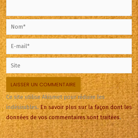
Nom*
E-
mail*
Site
Ce site utilise Akismet pour réduire les
indésirables.
En savoir plus sur la façon dont les
données de vos commentaires sont traitées
.