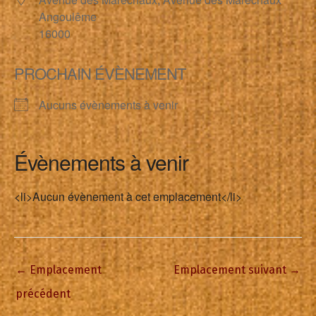
Angoulême
16000
PROCHAIN ÉVÈNEMENT
Aucuns évènements à venir
Évènements à venir
<li>Aucun évènement à cet emplacement</li>
←
Emplacement
Emplacement suivant
→
précédent