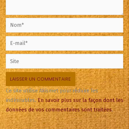
Nom*
E-
mail*
Site
Ce site utilise Akismet pour réduire les
indésirables.
En savoir plus sur la façon dont les
données de vos commentaires sont traitées
.