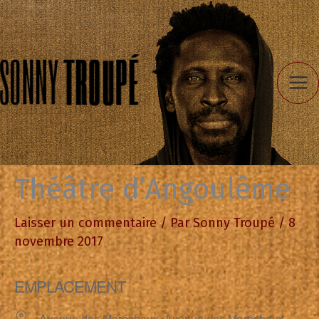
Aller
au
contenu
Théâtre d’Angoulême
Laisser un commentaire
/ Par
Sonny Troupé
/
8
novembre 2017
EMPLACEMENT
Avenue des Maréchaux, Avenue des Maréchaux