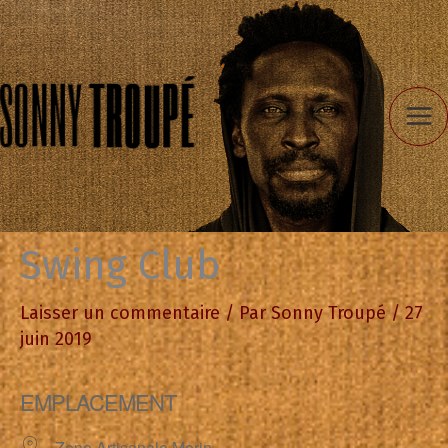
Aller
au
contenu
Swing Club
Laisser un commentaire
/ Par
Sonny Troupé
/
27
juin 2019
EMPLACEMENT
Zone Artisanale Morin