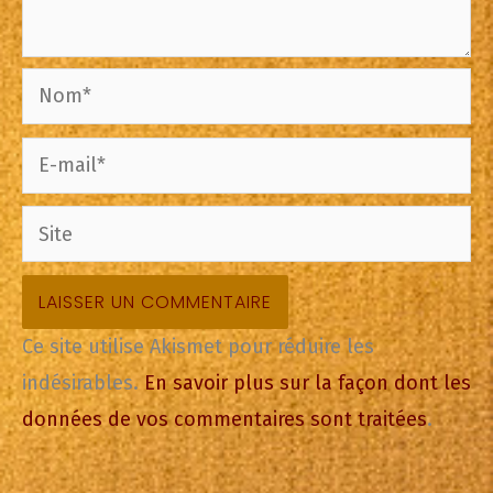
Nom*
E-
mail*
Site
Ce site utilise Akismet pour réduire les
indésirables.
En savoir plus sur la façon dont les
données de vos commentaires sont traitées
.