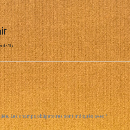
ir
nt</li>
e
liée.
Les champs obligatoires sont indiqués avec
*