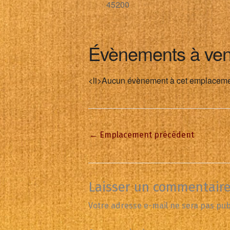
45200
Évènements à ven
<li>Aucun évènement à cet emplaceme
←
Emplacement précédent
Laisser un commentair
Votre adresse e-mail ne sera pas pub