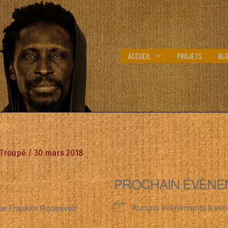
ACCUEIL
PROJETS
BL
 Troupé
/
30 mars 2018
PROCHAIN ÉVÈNE
Aucuns évènements à ven
ue Franklin Roosevelt