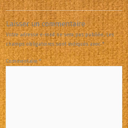
Laisser un commentaire
Votre adresse e-mail ne sera pas publiée.
Les
champs obligatoires sont indiqués avec
*
Commentaire
*