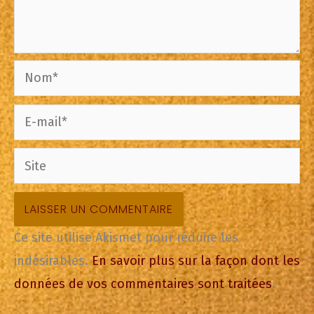
Nom*
E-
mail*
Site
Ce site utilise Akismet pour réduire les
indésirables.
En savoir plus sur la façon dont les
données de vos commentaires sont traitées
.