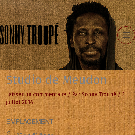
Aller
au
contenu
Studio de Meudon
Laisser un commentaire
/ Par
Sonny Troupé
/
3
juillet 2014
EMPLACEMENT
37 rue d'Arthelon