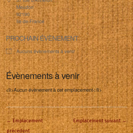
Meudon
92190
Ile-de-France
PROCHAIN ÉVÈNEMENT
Aucuns évènements à venir
Évènements à venir
<li>Aucun évènement à cet emplacement</li>
←
Emplacement
Emplacement suivant
→
précédent