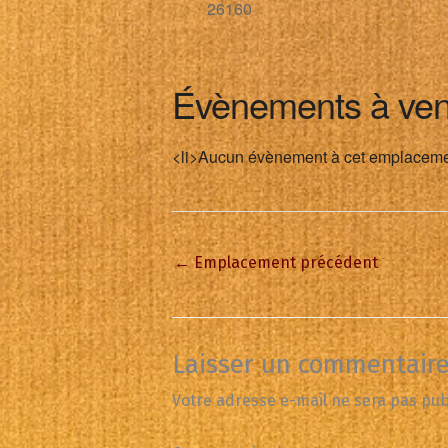
26160
Évènements à ven
<li>Aucun évènement à cet emplaceme
←
Emplacement précédent
Laisser un commentair
Votre adresse e-mail ne sera pas pub