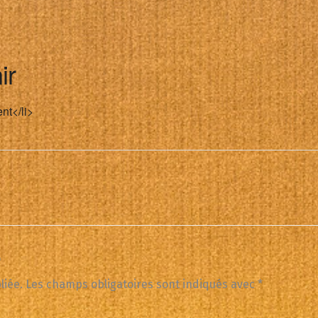
ir
nt</li>
e
liée.
Les champs obligatoires sont indiqués avec
*