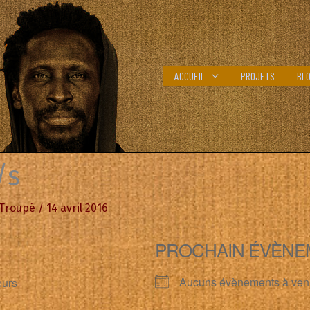
ACCUEIL
PROJETS
BL
/s
 Troupé
/
14 avril 2016
PROCHAIN ÉVÈNE
Aucuns évènements à ven
eurs