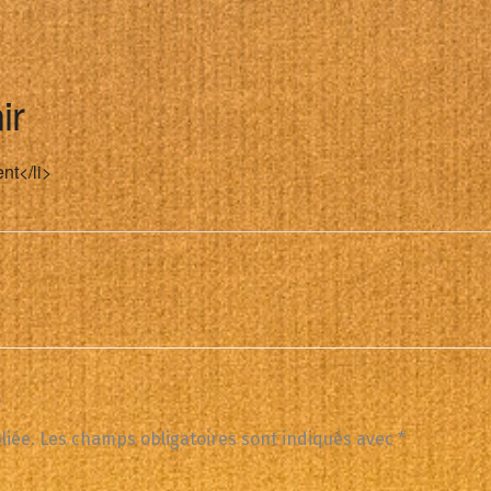
ir
nt</li>
e
liée.
Les champs obligatoires sont indiqués avec
*