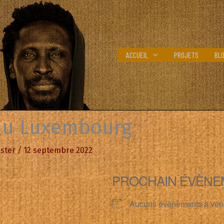
ACCUEIL
PROJETS
BL
du Luxembourg
ster
/
12 septembre 2022
PROCHAIN ÉVÈNE
Aucuns évènements à ven