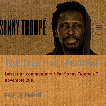
Aller
au
contenu
PAP Jazz Haïti Festival
Laisser un commentaire
/ Par
Sonny Troupé
/
7
novembre 2018
EMPLACEMENT
Site: Karibe Hotel