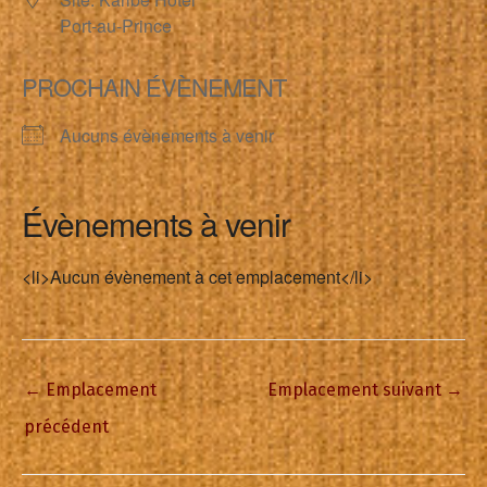
Port-au-Prince
PROCHAIN ÉVÈNEMENT
Aucuns évènements à venir
Évènements à venir
<li>Aucun évènement à cet emplacement</li>
←
Emplacement
Emplacement suivant
→
précédent