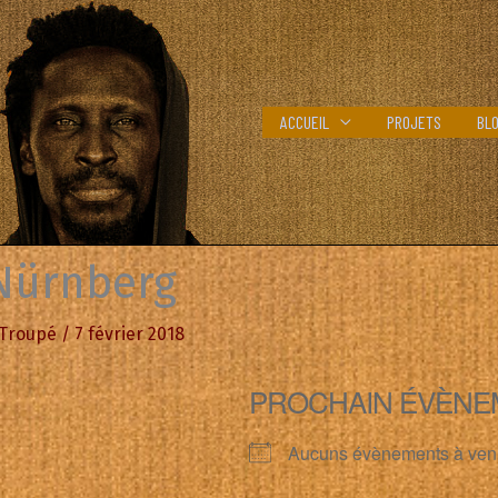
ACCUEIL
PROJETS
BL
 Nürnberg
 Troupé
/
7 février 2018
PROCHAIN ÉVÈNE
Aucuns évènements à ven