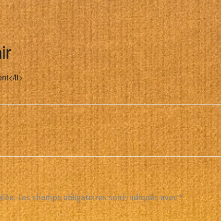
ir
nt</li>
e
liée.
Les champs obligatoires sont indiqués avec
*