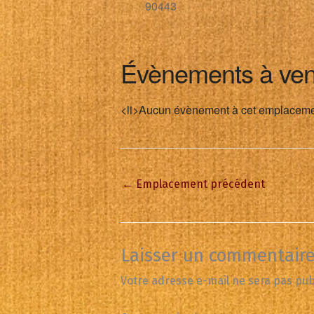
90443
Évènements à ven
<li>Aucun évènement à cet emplaceme
←
Emplacement précédent
Laisser un commentair
Votre adresse e-mail ne sera pas pub