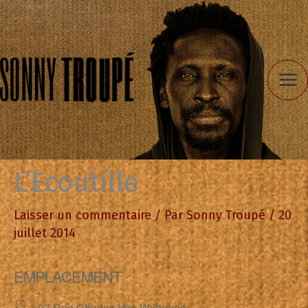
Aller
au
contenu
L’Ecoutille
Laisser un commentaire
/ Par
Sonny Troupé
/
20
juillet 2014
EMPLACEMENT
97 Rue Charles Van Wyngene