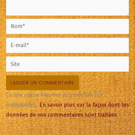
Nom*
E-
mail*
Site
Ce site utilise Akismet pour réduire les
indésirables.
En savoir plus sur la façon dont les
données de vos commentaires sont traitées
.