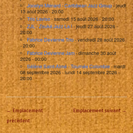
Jocelyn Ménard - Caribbean Jazz Group
- jeudi
13 août 2026 - 20:00
Trio Laviso
- samedi 15 août 2026 - 20:00
ZJL - Zouké Jazz La !
- jeudi 27 août 2026 -
20:00
Fabrice Devienne Trio
- vendredi 28 août 2026
- 20:00
Fabrice Devienne Jam
- dimanche 30 août
2026 - 00:00
Sélène Saint-Aimé - Tournée Colombie
- mardi
08 septembre 2026 - lundi 14 septembre 2026 -
20:00
←
Emplacement
Emplacement suivant
→
précédent