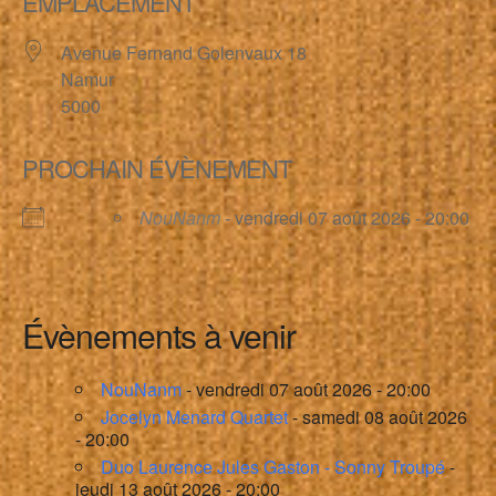
EMPLACEMENT
Avenue Fernand Golenvaux 18
Namur
5000
PROCHAIN ÉVÈNEMENT
NouNanm
- vendredi 07 août 2026 - 20:00
Évènements à venir
NouNanm
- vendredi 07 août 2026 - 20:00
Jocelyn Menard Quartet
- samedi 08 août 2026
- 20:00
Duo Laurence Jules Gaston - Sonny Troupé
-
jeudi 13 août 2026 - 20:00