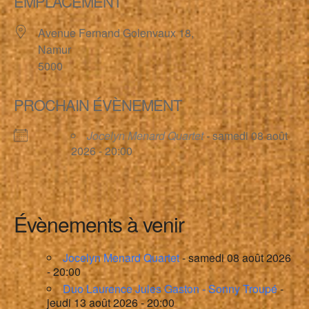
EMPLACEMENT
Avenue Fernand Golenvaux 18,
Namur
5000
PROCHAIN ÉVÈNEMENT
Jocelyn Menard Quartet
- samedi 08 août
2026 - 20:00
Évènements à venir
Jocelyn Menard Quartet
- samedi 08 août 2026
- 20:00
Duo Laurence Jules Gaston - Sonny Troupé
-
jeudi 13 août 2026 - 20:00