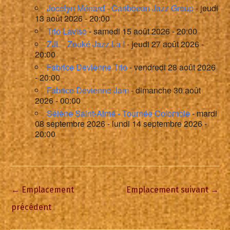
Jocelyn Ménard - Caribbean Jazz Group
- jeudi
13 août 2026 - 20:00
Trio Laviso
- samedi 15 août 2026 - 20:00
ZJL - Zouké Jazz La !
- jeudi 27 août 2026 -
20:00
Fabrice Devienne Trio
- vendredi 28 août 2026
- 20:00
Fabrice Devienne Jam
- dimanche 30 août
2026 - 00:00
Sélène Saint-Aimé - Tournée Colombie
- mardi
08 septembre 2026 - lundi 14 septembre 2026 -
20:00
←
Emplacement
Emplacement suivant
→
précédent