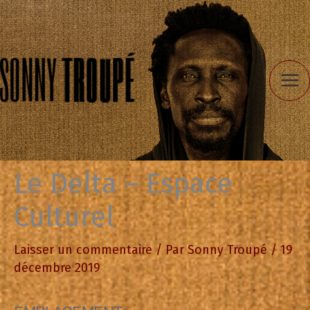
Aller
au
contenu
Le Delta – Espace
Culturel
Laisser un commentaire
/ Par
Sonny Troupé
/
19
décembre 2019