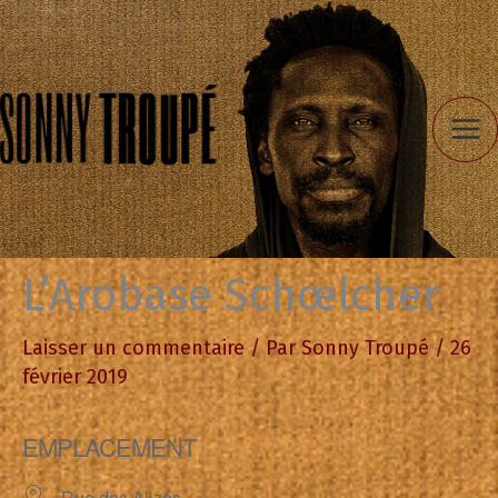
Aller
au
contenu
L’Arobase Schœlcher
Laisser un commentaire
/ Par
Sonny Troupé
/
26
février 2019
EMPLACEMENT
Rue des Alizés