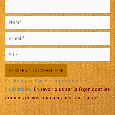
Nom*
E-
mail*
Site
Ce site utilise Akismet pour réduire les
indésirables.
En savoir plus sur la façon dont les
données de vos commentaires sont traitées
.