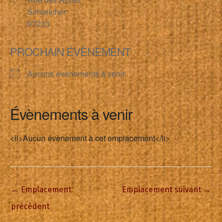
Schœlcher
97233
PROCHAIN ÉVÈNEMENT
Aucuns évènements à venir
Évènements à venir
<li>Aucun évènement à cet emplacement</li>
←
Emplacement
Emplacement suivant
→
précédent