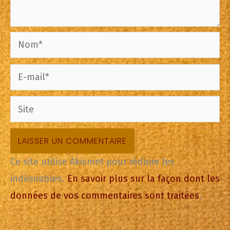
Nom*
E-
mail*
Site
Ce site utilise Akismet pour réduire les
indésirables.
En savoir plus sur la façon dont les
données de vos commentaires sont traitées
.