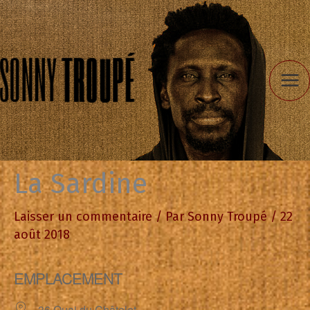
Aller
au
contenu
La Sardine
Laisser un commentaire
/ Par
Sonny Troupé
/
22
août 2018
EMPLACEMENT
36 Quai du Châtelet