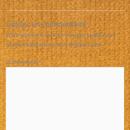
Laisser un commentaire
Votre adresse e-mail ne sera pas publiée.
Les
champs obligatoires sont indiqués avec
*
Commentaire
*