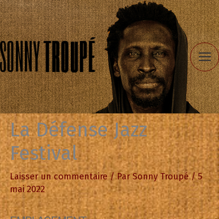
Aller
au
contenu
La Défense Jazz
Festival
Laisser un commentaire
/ Par
Sonny Troupé
/
5
mai 2022