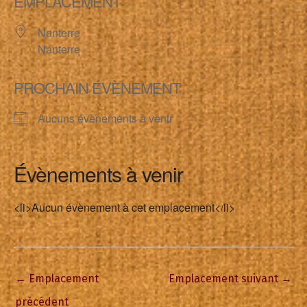
EMPLACEMENT
Nanterre
Nanterre
PROCHAIN ÉVÈNEMENT
Aucuns évènements à venir
Évènements à venir
<li>Aucun évènement à cet emplacement</li>
←
Emplacement
Emplacement suivant
→
précédent