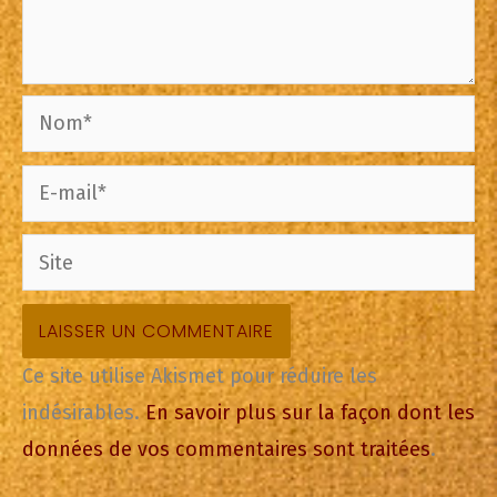
Nom*
E-
mail*
Site
Ce site utilise Akismet pour réduire les
indésirables.
En savoir plus sur la façon dont les
données de vos commentaires sont traitées
.