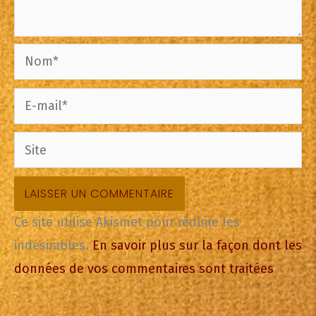
Nom*
E-
mail*
Site
Ce site utilise Akismet pour réduire les
indésirables.
En savoir plus sur la façon dont les
données de vos commentaires sont traitées
.