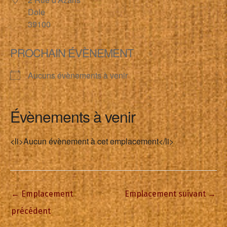
Dole
39100
PROCHAIN ÉVÈNEMENT
Aucuns évènements à venir
Évènements à venir
<li>Aucun évènement à cet emplacement</li>
←
Emplacement
Emplacement suivant
→
précédent