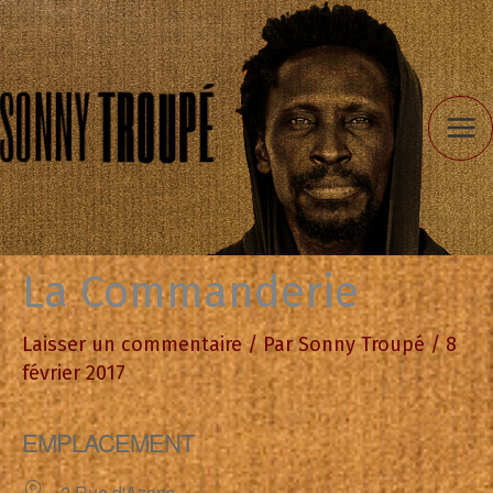
Aller
au
contenu
La Commanderie
Laisser un commentaire
/ Par
Sonny Troupé
/
8
février 2017
EMPLACEMENT
2 Rue d'Azans