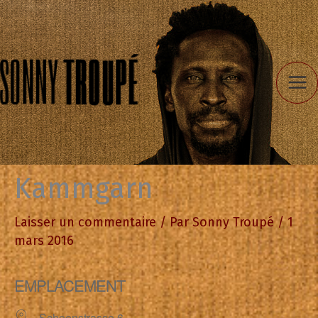
Aller
au
contenu
Kammgarn
Laisser un commentaire
/ Par
Sonny Troupé
/
1
mars 2016
EMPLACEMENT
Schoenstrasse 6