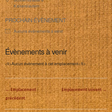
Kaiserslautern
PROCHAIN ÉVÈNEMENT
Aucuns évènements à venir
Évènements à venir
<li>Aucun évènement à cet emplacement</li>
←
Emplacement
Emplacement suivant
→
précédent