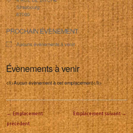
Strasbourg
67000
PROCHAIN ÉVÈNEMENT
Aucuns évènements à venir
Évènements à venir
<li>Aucun évènement à cet emplacement</li>
←
Emplacement
Emplacement suivant
→
précédent