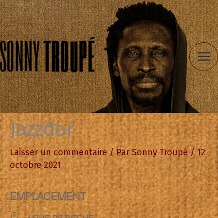
Aller
au
contenu
Jazzdor
Laisser un commentaire
/ Par
Sonny Troupé
/
12
octobre 2021
EMPLACEMENT
4 RUE DE BITCHE