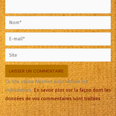
Nom*
E-
mail*
Site
Ce site utilise Akismet pour réduire les
indésirables.
En savoir plus sur la façon dont les
données de vos commentaires sont traitées
.