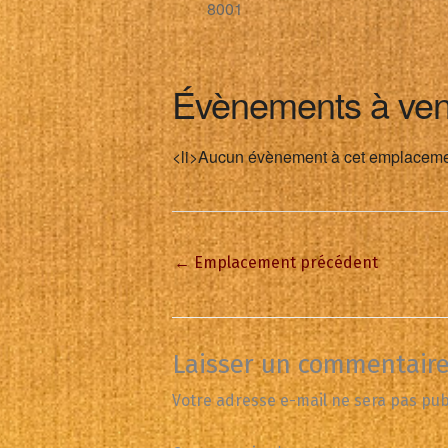
8001
Évènements à ven
<li>Aucun évènement à cet emplaceme
←
Emplacement précédent
Laisser un commentair
Votre adresse e-mail ne sera pas pub