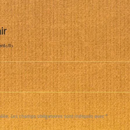
ir
nt</li>
e
liée.
Les champs obligatoires sont indiqués avec
*