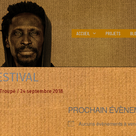
ACCUEIL
PROJETS
BL
ESTIVAL
 Troupé
/
24 septembre 2018
PROCHAIN ÉVÈNE
Aucuns évènements à ven