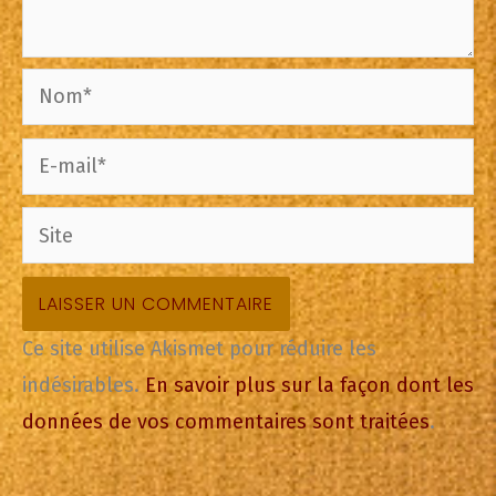
Nom*
E-
mail*
Site
Ce site utilise Akismet pour réduire les
indésirables.
En savoir plus sur la façon dont les
données de vos commentaires sont traitées
.