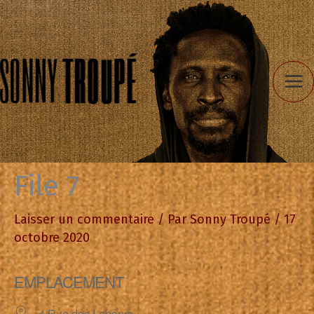
Aller
au
contenu
File 7
Laisser un commentaire
/ Par
Sonny Troupé
/
17
octobre 2020
EMPLACEMENT
4 Rue des Labours,