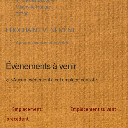
Magny-le-Hongre
77700
PROCHAIN ÉVÈNEMENT
Aucuns évènements à venir
Évènements à venir
<li>Aucun évènement à cet emplacement</li>
←
Emplacement
Emplacement suivant
→
précédent