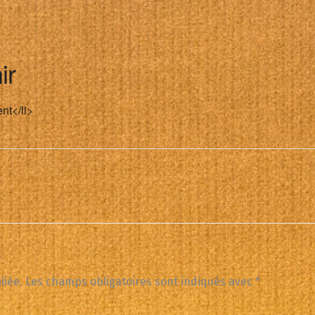
ir
nt</li>
e
liée.
Les champs obligatoires sont indiqués avec
*