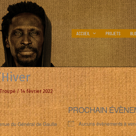
ACCUEIL
PROJETS
BL
’Hiver
 Troupé
/
14 février 2022
PROCHAIN ÉVÈNE
Aucuns évènements à ven
enue du Général de Gaulle