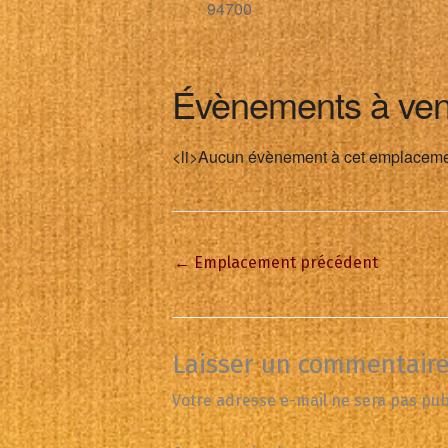
94700
Évènements à ven
<li>Aucun évènement à cet emplaceme
←
Emplacement précédent
Laisser un commentair
Votre adresse e-mail ne sera pas pub