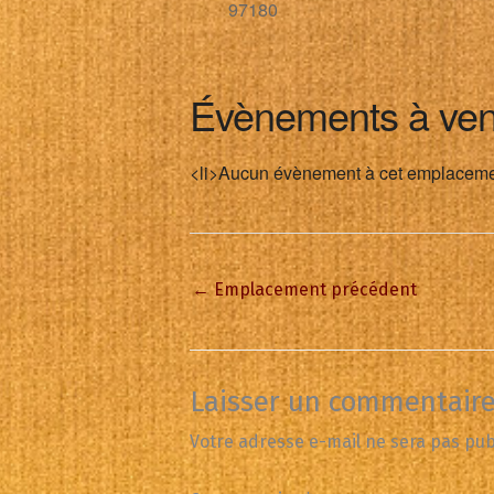
97180
Évènements à ven
<li>Aucun évènement à cet emplaceme
←
Emplacement précédent
Laisser un commentair
Votre adresse e-mail ne sera pas pub