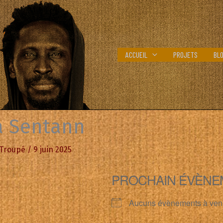
ACCUEIL
PROJETS
BL
a Sentann
 Troupé
/
9 juin 2025
PROCHAIN ÉVÈNE
Aucuns évènements à ven