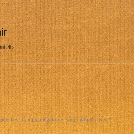
ir
nt</li>
e
liée.
Les champs obligatoires sont indiqués avec
*