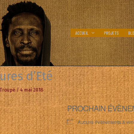
ACCUEIL
PROJETS
BL
ures d’Eté
 Troupé
/
4 mai 2018
PROCHAIN ÉVÈNE
Aucuns évènements à ven