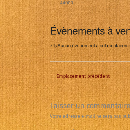
44000
Évènements à ven
<li>Aucun évènement à cet emplaceme
←
Emplacement précédent
Laisser un commentair
Votre adresse e-mail ne sera pas pub