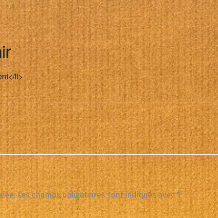
ir
nt</li>
e
liée.
Les champs obligatoires sont indiqués avec
*