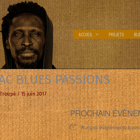
ACCUEIL
PROJETS
BL
AC BLUES PASSIONS
 Troupé
/
15 juin 2017
PROCHAIN ÉVÈNE
Aucuns évènements à ven