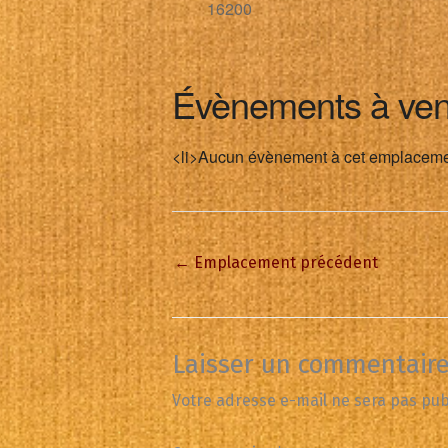
16200
Évènements à ven
<li>Aucun évènement à cet emplaceme
←
Emplacement précédent
Laisser un commentair
Votre adresse e-mail ne sera pas pub