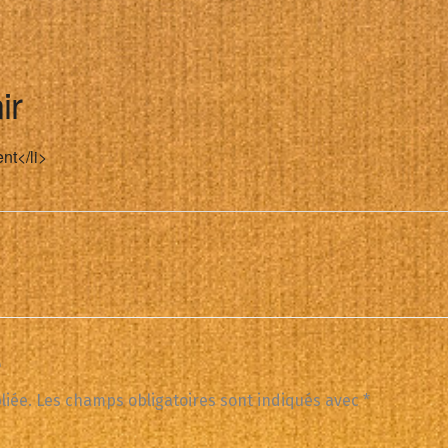
ir
nt</li>
e
liée.
Les champs obligatoires sont indiqués avec
*