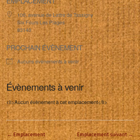
EMPLACEMENT
100, avenue de Lattre de Tassigny
Six Fours Les Plages
83140
PROCHAIN ÉVÈNEMENT
Aucuns évènements à venir
Évènements à venir
<li>Aucun évènement à cet emplacement</li>
←
Emplacement
Emplacement suivant
→