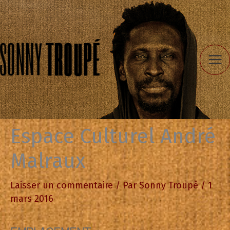
Aller
au
contenu
Espace Culturel André
Malraux
Laisser un commentaire
/ Par
Sonny Troupé
/
1
mars 2016