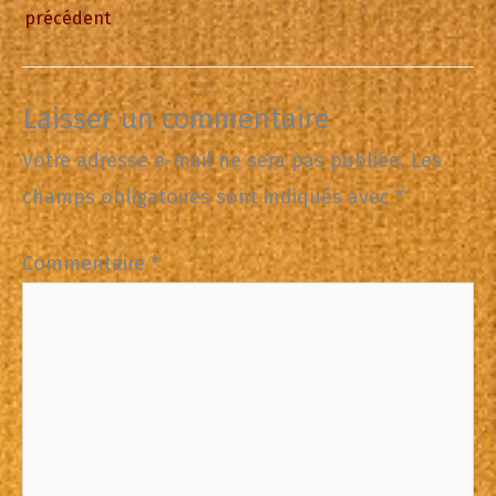
précédent
Laisser un commentaire
Votre adresse e-mail ne sera pas publiée.
Les
champs obligatoires sont indiqués avec
*
Commentaire
*