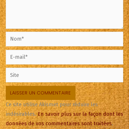
Nom*
E-
mail*
Site
Ce site utilise Akismet pour réduire les
indésirables.
En savoir plus sur la façon dont les
données de vos commentaires sont traitées
.