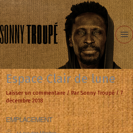
Aller
au
contenu
Espace Clair de lune
Laisser un commentaire
/ Par
Sonny Troupé
/
7
décembre 2018
EMPLACEMENT
11 rue des Mirettes