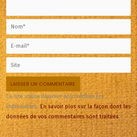
Nom*
E-
mail*
Site
Ce site utilise Akismet pour réduire les
indésirables.
En savoir plus sur la façon dont les
données de vos commentaires sont traitées
.