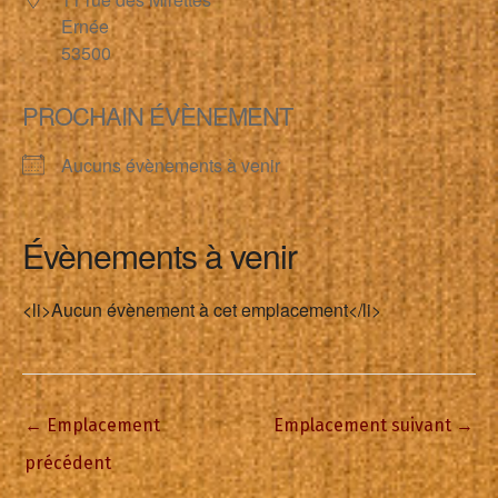
Ernée
53500
PROCHAIN ÉVÈNEMENT
Aucuns évènements à venir
Évènements à venir
<li>Aucun évènement à cet emplacement</li>
←
Emplacement
Emplacement suivant
→
précédent