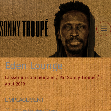
Aller
au
contenu
Eden Lounge
Laisser un commentaire
/ Par
Sonny Troupé
/
2
août 2019
EMPLACEMENT
ZAC de Moudong Centre