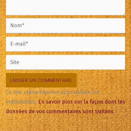
Nom*
E-
mail*
Site
Ce site utilise Akismet pour réduire les
indésirables.
En savoir plus sur la façon dont les
données de vos commentaires sont traitées
.