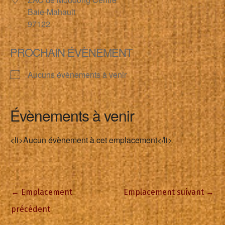
Baie-Mahault
97122
PROCHAIN ÉVÈNEMENT
Aucuns évènements à venir
Évènements à venir
<li>Aucun évènement à cet emplacement</li>
←
Emplacement
Emplacement suivant
→
précédent