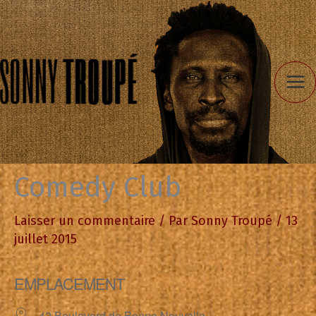
Aller
au
contenu
Comedy Club
Laisser un commentaire
/ Par
Sonny Troupé
/
13
juillet 2015
EMPLACEMENT
42 Boulevard de Bonne Nouvelle