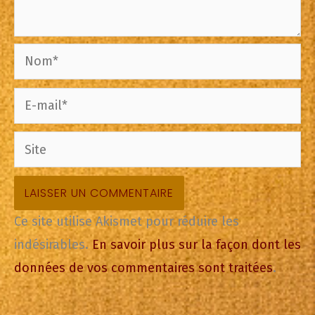
Nom*
E-
mail*
Site
Ce site utilise Akismet pour réduire les
indésirables.
En savoir plus sur la façon dont les
données de vos commentaires sont traitées
.