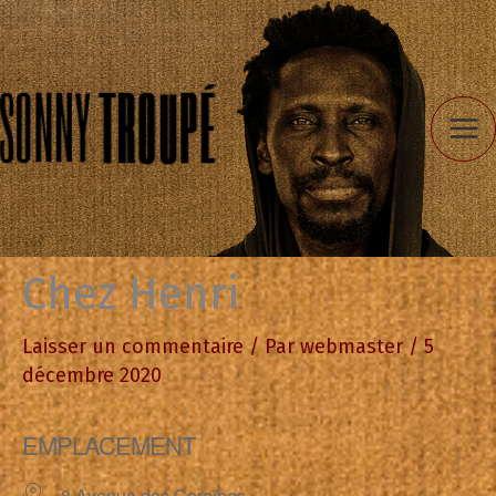
Aller
au
contenu
Chez Henri
Laisser un commentaire
/ Par
webmaster
/
5
décembre 2020
EMPLACEMENT
8 Avenue des Caraïbes