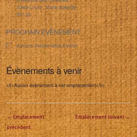
Saint-Louis , Marie Galante
97134
PROCHAIN ÉVÈNEMENT
Aucuns évènements à venir
Évènements à venir
<li>Aucun évènement à cet emplacement</li>
←
Emplacement
Emplacement suivant
→
précédent