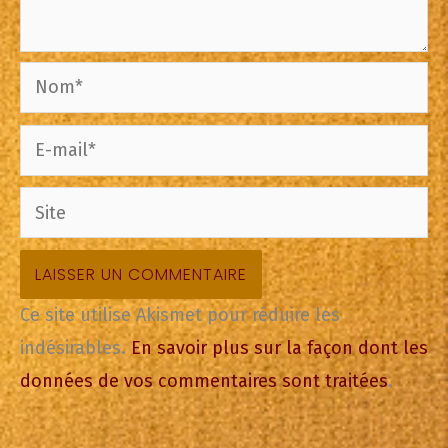
Nom*
E-
mail*
Site
Ce site utilise Akismet pour réduire les
indésirables.
En savoir plus sur la façon dont les
données de vos commentaires sont traitées
.