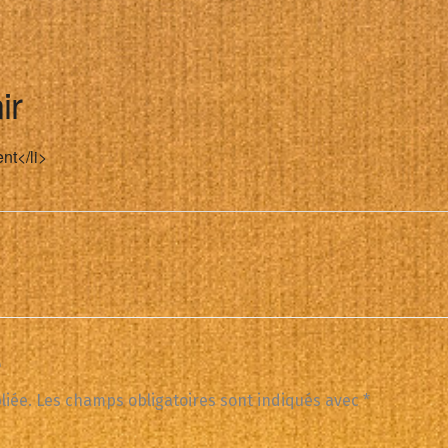
ir
nt</li>
e
liée.
Les champs obligatoires sont indiqués avec
*