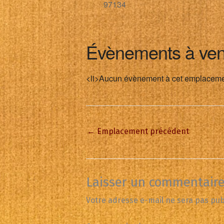
97134
Évènements à ven
<li>Aucun évènement à cet emplaceme
←
Emplacement précédent
Laisser un commentair
Votre adresse e-mail ne sera pas pub