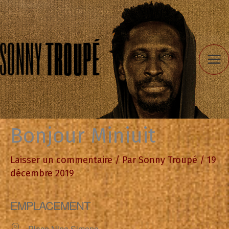
Aller
au
contenu
Bonjour Miniuit
Laisser un commentaire
/ Par
Sonny Troupé
/
19
décembre 2019
EMPLACEMENT
Place Nina Simone