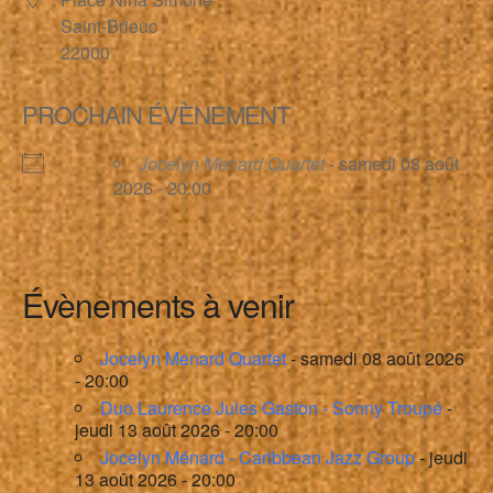
Saint-Brieuc
22000
PROCHAIN ÉVÈNEMENT
Jocelyn Menard Quartet
- samedi 08 août
2026 - 20:00
Évènements à venir
Jocelyn Menard Quartet
- samedi 08 août 2026
- 20:00
Duo Laurence Jules Gaston - Sonny Troupé
-
jeudi 13 août 2026 - 20:00
Jocelyn Ménard - Caribbean Jazz Group
- jeudi
13 août 2026 - 20:00