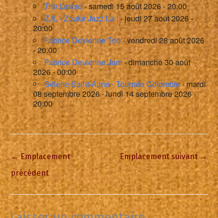
Trio Laviso
- samedi 15 août 2026 - 20:00
ZJL - Zouké Jazz La !
- jeudi 27 août 2026 -
20:00
Fabrice Devienne Trio
- vendredi 28 août 2026
- 20:00
Fabrice Devienne Jam
- dimanche 30 août
2026 - 00:00
Sélène Saint-Aimé - Tournée Colombie
- mardi
08 septembre 2026 - lundi 14 septembre 2026 -
20:00
←
Emplacement
Emplacement suivant
→
précédent
Laisser un commentaire