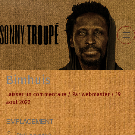
Aller
au
contenu
Bimhuis
Laisser un commentaire
/ Par
webmaster
/
19
août 2022
EMPLACEMENT
Piet Heinkade 3,