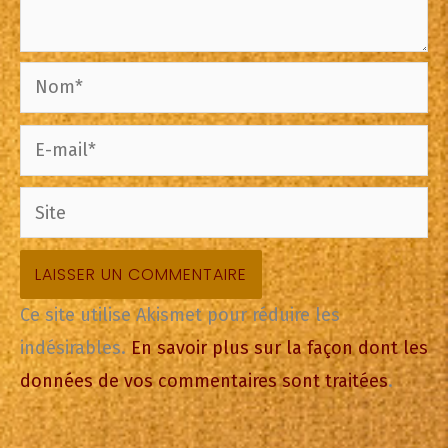
Nom*
E-
mail*
Site
Ce site utilise Akismet pour réduire les
indésirables.
En savoir plus sur la façon dont les
données de vos commentaires sont traitées
.