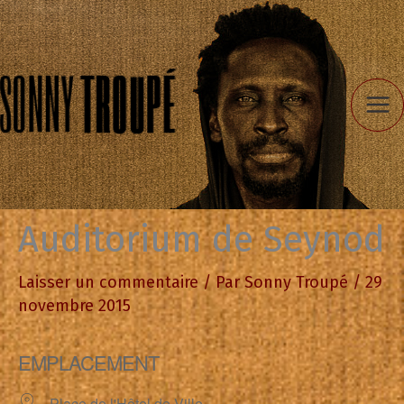
Aller
au
contenu
Auditorium de Seynod
Laisser un commentaire
/ Par
Sonny Troupé
/
29
novembre 2015
EMPLACEMENT
Place de l'Hôtel de Ville