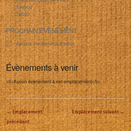
Seynod
74600
PROCHAIN ÉVÈNEMENT
Aucuns évènements à venir
Évènements à venir
<li>Aucun évènement à cet emplacement</li>
←
Emplacement
Emplacement suivant
→
précédent