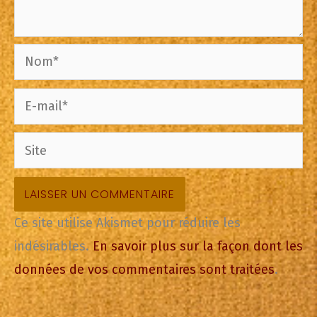
Nom*
E-
mail*
Site
Ce site utilise Akismet pour réduire les
indésirables.
En savoir plus sur la façon dont les
données de vos commentaires sont traitées
.