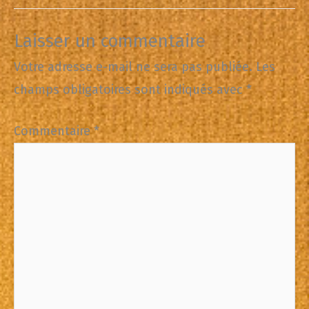
Laisser un commentaire
Votre adresse e-mail ne sera pas publiée.
Les
champs obligatoires sont indiqués avec
*
Commentaire
*