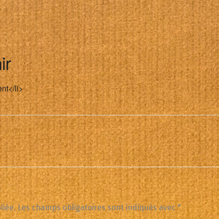
ir
nt</li>
e
liée.
Les champs obligatoires sont indiqués avec
*