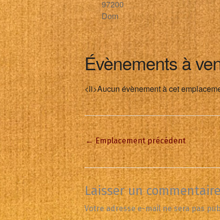
97200
Dom
Évènements à ven
<li>Aucun évènement à cet emplaceme
←
Emplacement précédent
Laisser un commentair
Votre adresse e-mail ne sera pas pub