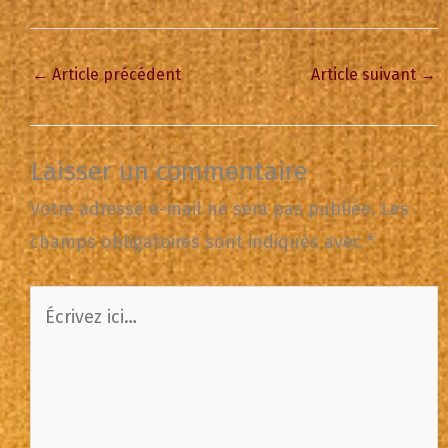
←
Article précédent
Article suivant
→
Laisser un commentaire
Votre adresse e-mail ne sera pas publiée.
Les
champs obligatoires sont indiqués avec
*
Écrivez
ici…