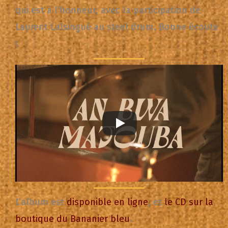
qui est à l’honneur, avec la participation de
Laurent Lalsingué au steel drum. Bonne écoute
!
L’album est
disponible en ligne
, et
le CD sur la
boutique du Bananier bleu
.