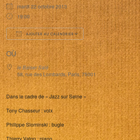
mardi 22 octobre 2013
19:00
AJOUTER AU CALENDRIER
Télécharger ICS
Calendrier Google
OÙ
le Baiser Salé
58, rue des Lombards, Paris, 75001
Dans le cadre de « Jazz sur Seine »
Tony Chasseur : voix
Philippe Slominski : bugle
Thierry Vaton : piano