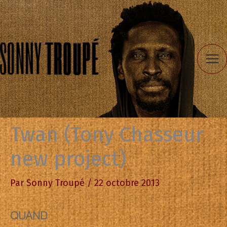
Aller
au
contenu
Twan (Tony Chasseur
new project)
Par
Sonny Troupé
/
22 octobre 2013
QUAND