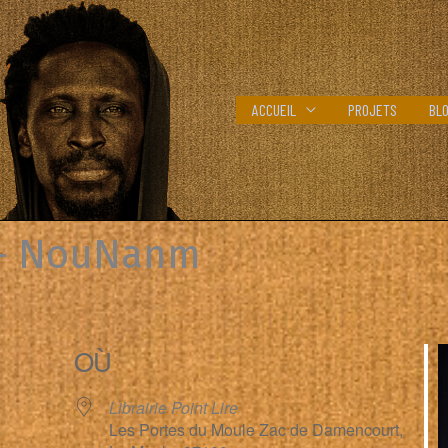
ACCUEIL
PROJETS
BL
 – NouNanm
OÙ
Librairie Point Lire
Les Portes du Moule Zac de Damencourt,