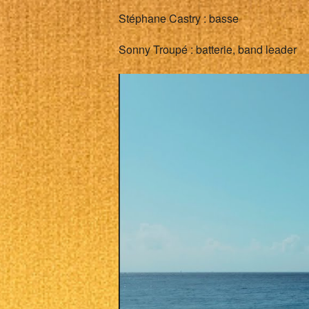
Stéphane Castry : basse
Sonny Troupé : batterie, band leader